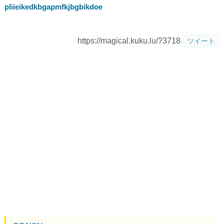
pliieikedkbgapmfkjbgbikdoe
https://magical.kuku.lu/?3718
ツイート