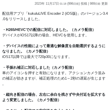
2023年 11月17日
(996
) 投稿
| 989
更新
01:18
日
前
日
前
配信用アプリ「kukuluLIVE Encoder 2 (iOS版)」のバージョン3.4
.0をリリースしました。
・H265/HEVCでの配信に対応しました。（カメラ配信）
デバイスがiOS17以降の場合、HEVCを使用します。
・デバイスの性能によって最適な解像度を自動選択するように
なりました。（カメラ配信）
iOS17以降では最大で720p30になります。
・手振れ補正に対応しました（カメラ配信）
車のアイコンを押すと有効になります。アクションカメラ並み
の補正が効きますが、補正処理のため1～2秒の遅延が生じます
。
・縦向き配信の場合、左右に余白を残さず中央付近を拡大する
よう変更しました。（カメラ配信）