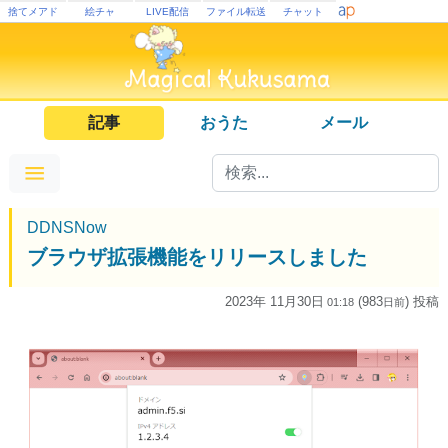
捨てメアド
絵チャ
LIVE配信
ファイル転送
チャット
記事
おうた
メール
DDNSNow
ブラウザ拡張機能をリリースしました
2023年 11月30日
(983
) 投稿
01:18
日
前