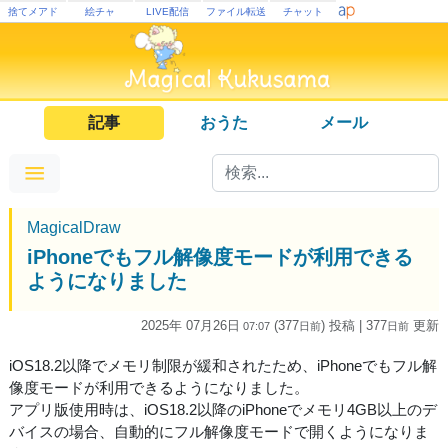
捨てメアド
絵チャ
LIVE配信
ファイル転送
チャット
記事
おうた
メール
MagicalDraw
iPhoneでもフル解像度モードが利用できる
ようになりました
2025年 07月26日
(377
) 投稿
| 377
更新
07:07
日
前
日
前
iOS18.2以降でメモリ制限が緩和されたため、iPhoneでもフル解
像度モードが利用できるようになりました。
アプリ版使用時は、iOS18.2以降のiPhoneでメモリ4GB以上のデ
バイスの場合、自動的にフル解像度モードで開くようになりま