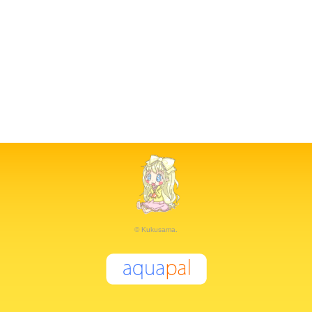
© Kukusama.