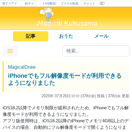
捨てメアド
絵チャ
LIVE配信
ファイル転送
チャット
記事
おうた
メール
MagicalDraw
iPhoneでもフル解像度モードが利用できる
ようになりました
2025年 07月26日
(378
) 投稿
| 378
更新
07:07
日
前
日
前
iOS18.2以降でメモリ制限が緩和されたため、iPhoneでもフル解
像度モードが利用できるようになりました。
アプリ版使用時は、iOS18.2以降のiPhoneでメモリ4GB以上のデ
バイスの場合、自動的にフル解像度モードで開くようになりま