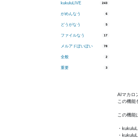
kukuluLIVE
243
がめんなう
6
どうがなう
5
ファイルなう
17
メルアドぽいぽい
78
全般
2
重要
3
AIマカ
この機能
この機能
・kuku
・kuku