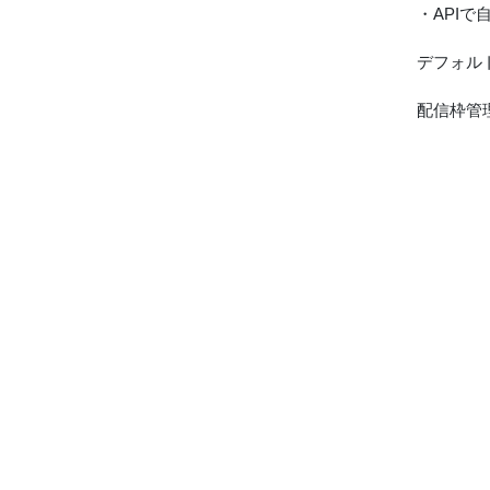
・API
デフォル
配信枠管理