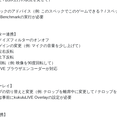
ペックのアドバイス（例: このスペックでこのゲームできる？ / ス
al Benchmarkの実行が必要
ター連携】
ノイズフィルターのオンオフ
ゲインの変更（例: マイクの音量を少し上げて）
左右反転
上下反転
転（例: 映像を90度回転して）
luLIVE ブラウザエンコーダーが対応
ーレイ】
プの切り替えと変更（例: テロップを離席中に変更して / テロップ
事前にkukuluLIVE Overlayの設定が必要
連携】