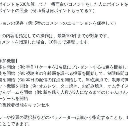
イントを500加算して / 一番面白いコメントをした人にポイントを1
ポイントの照会（例: 5番は何ポイントもってる？）
ションの保存（例: 5番のコメントのエモーションを保存して）
トの内容を指定しての操作は、最新100件までが対象です。
コメントを指定した場合、10件まで処理します。
参加機能】
能を開始（例: 手作りケーキを1名様にプレゼントする抽選を開始し
能を開始（例: 視聴者の年齢層を調べる投票を開始して。制限時間は
能を開始（例: 本日の配信の採点を開始して。90点満点で、制限時間
ット機能を開始（例: オムレツ、タコ焼き、お好み焼き、オムライ
けんゲームを開始（例: 勝ち残り人数が3人になるまでのじゃんけ
ーゲームを開始
の視聴者機能をキャンセル
ットや投票の選択肢などのパラメーターは細かく指定することも、曖
こともできます。