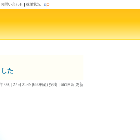
|
お問い合わせ
|
稼働状況
ました
4年 09月27日
(680
) 投稿
| 661
更新
21:49
日
前
日
前