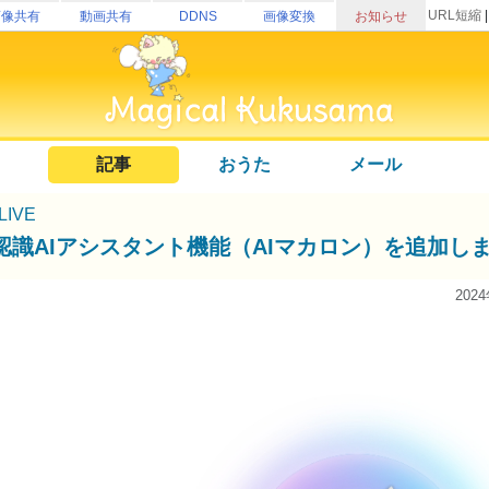
URL短縮
画像共有
動画共有
DDNS
画像変換
お知らせ
記事
おうた
メール
uLIVE
認識AIアシスタント機能（AIマカロン）を追加し
202