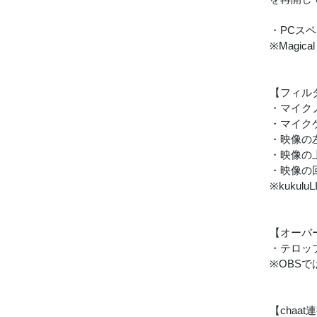
・PCス
※Magic
【フィル
・マイク
・マイク
・映像の
・映像の
・映像の回
※kuku
【オーバ
・テロッ
※OBSでは
【chaat