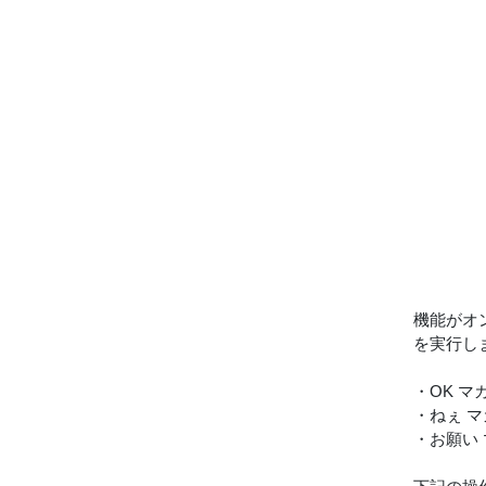
機能がオ
を実行し
・OK マ
・ねぇ 
・お願い