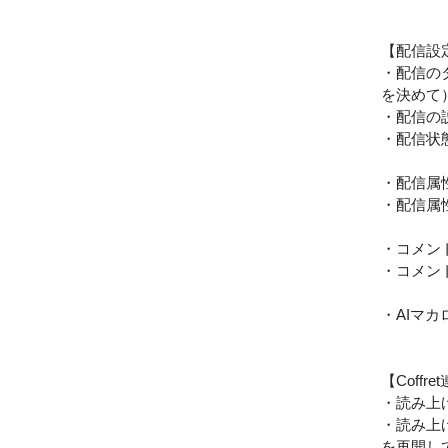
【配信設
・配信の
を決めて
・配信の
・配信状態
・配信属性
・配信属性
・コメン
・コメン
・AIマ
【Coffre
・読み上
・読み上げ
を再開して