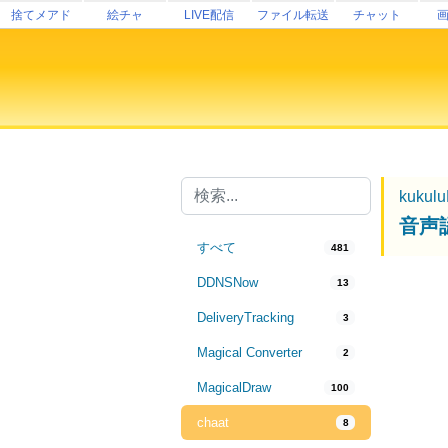
捨てメアド
絵チャ
LIVE配信
ファイル転送
チャット
kukul
音声
すべて
481
DDNSNow
13
DeliveryTracking
3
Magical Converter
2
MagicalDraw
100
chaat
8