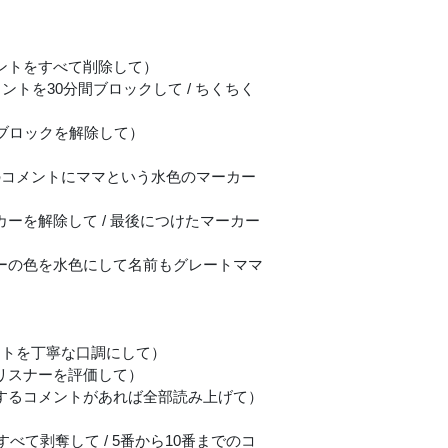
メントをすべて削除して）
ントを30分間ブロックして / ちくちく
トブロックを解除して）
番のコメントにママという水色のマーカー
カーを解除して / 最後につけたマーカー
カーの色を水色にして名前もグレートママ
メントを丁寧な口調にして）
 リスナーを評価して）
関するコメントがあれば全部読み上げて）
すべて剥奪して / 5番から10番までのコ