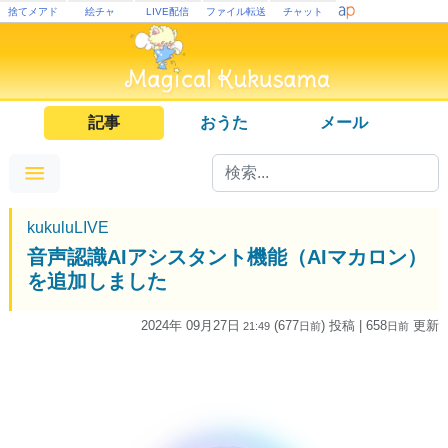
捨てメアド
絵チャ
LIVE配信
ファイル転送
チャット
記事
おうた
メール
kukuluLIVE
音声認識AIアシスタント機能（AIマカロン）
を追加しました
2024年 09月27日
(677
) 投稿
| 658
更新
21:49
日
前
日
前