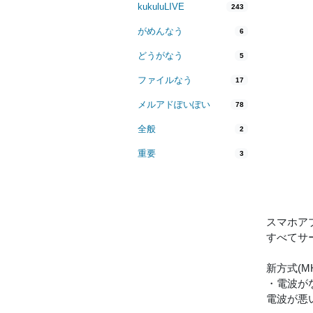
kukuluLIVE
243
がめんなう
6
どうがなう
5
ファイルなう
17
メルアドぽいぽい
78
全般
2
重要
3
スマホアプリ
すべてサ
新方式(
・電波が
電波が悪