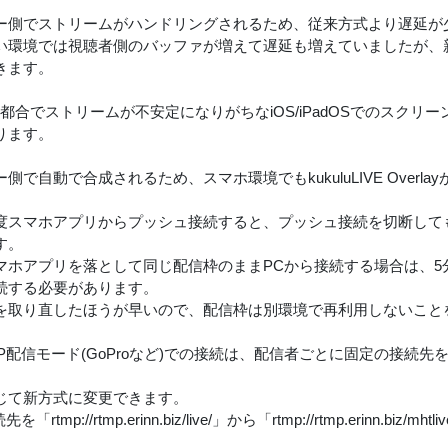
ー側でストリームがハンドリングされるため、従来方式より遅延が
い環境では視聴者側のバッファが増えて遅延も増えていましたが、新
きます。
の都合でストリームが不安定になりがちなiOS/iPadOSでのスクリ
ります。
側で自動で合成されるため、スマホ環境でもkukuluLIVE Overl
度スマホアプリからプッシュ接続すると、プッシュ接続を切断して
す。
マホアプリを落として同じ配信枠のままPCから接続する場合は、5
続する必要があります。
を取り直したほうが早いので、配信枠は別環境で再利用しないこと
MP配信モード(GoProなど)での接続は、配信者ごとに固定の接続
じて新方式に変更できます。
を「rtmp://rtmp.erinn.biz/live/」から「rtmp://rtmp.erinn.bi