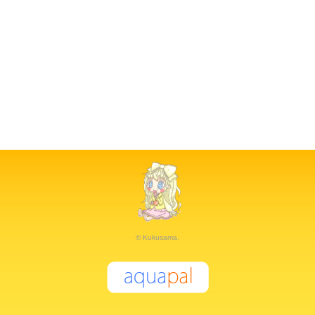
© Kukusama.