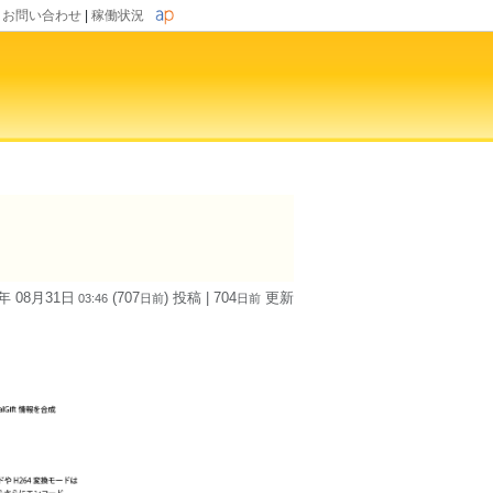
|
お問い合わせ
|
稼働状況
4年 08月31日
(707
) 投稿
| 704
更新
03:46
日
前
日
前