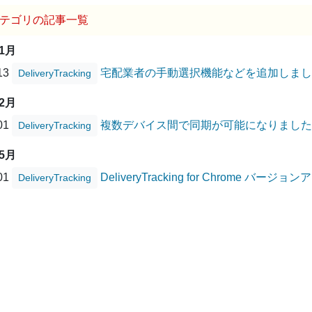
テゴリの記事一覧
01月
/13
宅配業者の手動選択機能などを追加しまし
DeliveryTracking
12月
/01
複数デバイス間で同期が可能になりました
DeliveryTracking
05月
/01
DeliveryTracking for Chrome バー
DeliveryTracking