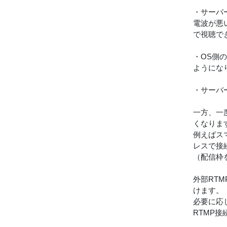
・サーバ
電波が悪
で視聴で
・OS側
ようにな
・サーバー
一方、一
くなりま
例えばス
レスで接
（配信枠
外部RT
けます。
必要に応
RTMP接続先