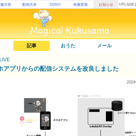
URL短縮
画像共有
動画共有
DDNS
画像変換
お知らせ
記事
おうた
メール
uLIVE
ホアプリからの配信システムを改良しました
202