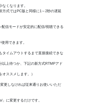
少なくなります。
方式ではPC版と同様に1～2秒の遅延
ーン配信モードが安定的に配信/視聴できる
ayが使用できます。
もタイムアウトするまで直接接続できな
分以上待つか、下記の新方式RTMPアド
をオススメします。）
先を変更しなければ従来通りお使いいただ
z/mhtlive/」に変更するだけです。