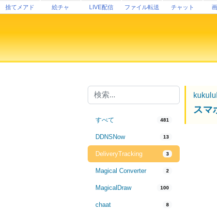
捨てメアド
絵チャ
LIVE配信
ファイル転送
チャット
kukul
スマ
すべて
481
DDNSNow
13
DeliveryTracking
3
Magical Converter
2
MagicalDraw
100
chaat
8