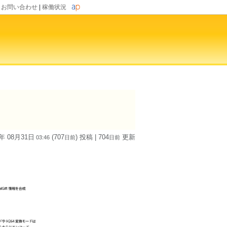
|
お問い合わせ
|
稼働状況
4年 08月31日
(707
) 投稿
| 704
更新
03:46
日
前
日
前