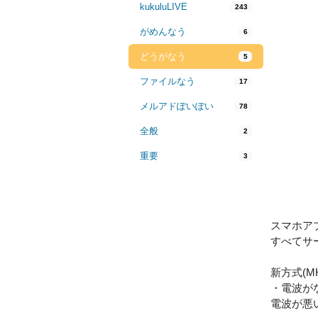
kukuluLIVE
243
がめんなう
6
どうがなう
5
ファイルなう
17
メルアドぽいぽい
78
全般
2
重要
3
スマホアプリ
すべてサ
新方式(
・電波が
電波が悪