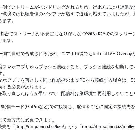
ー側でストリームがハンドリングされるため、従来方式より遅延が
い環境では視聴者側のバッファが増えて遅延も増えていましたが、新
きます。
の都合でストリームが不安定になりがちなiOS/iPadOSでのスクリ
ります。
側で自動で合成されるため、スマホ環境でもkukuluLIVE Overl
度スマホアプリからプッシュ接続すると、プッシュ接続を切断して
す。
マホアプリを落として同じ配信枠のままPCから接続する場合は、5
続する必要があります。
を取り直したほうが早いので、配信枠は別環境で再利用しないこと
MP配信モード(GoProなど)での接続は、配信者ごとに固定の接続
じて新方式に変更できます。
を「rtmp://rtmp.erinn.biz/live/」から「rtmp://rtmp.erinn.bi