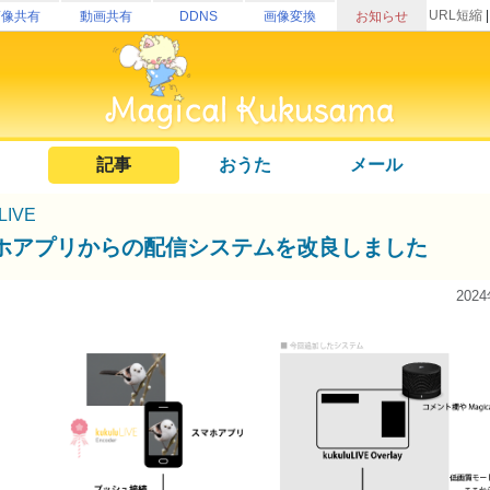
URL短縮
画像共有
動画共有
DDNS
画像変換
お知らせ
記事
おうた
メール
uLIVE
ホアプリからの配信システムを改良しました
202