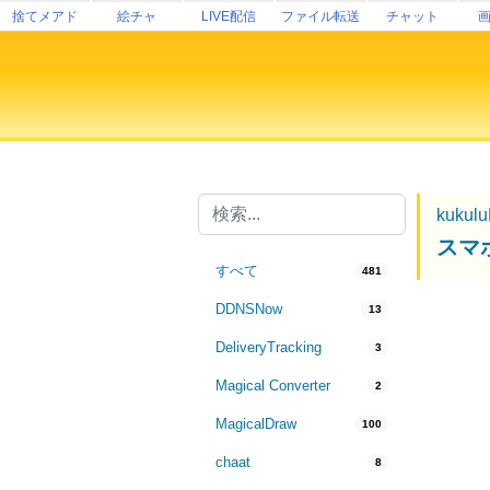
捨てメアド
絵チャ
LIVE配信
ファイル転送
チャット
kukul
スマ
すべて
481
DDNSNow
13
DeliveryTracking
3
Magical Converter
2
MagicalDraw
100
chaat
8