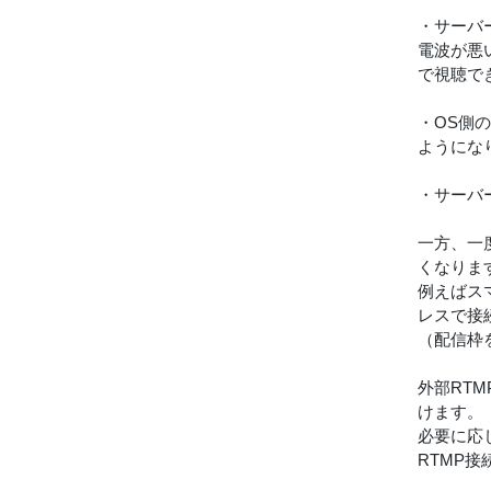
・サーバ
電波が悪
で視聴で
・OS側
ようにな
・サーバー
一方、一
くなりま
例えばス
レスで接
（配信枠
外部RT
けます。
必要に応
RTMP接続先