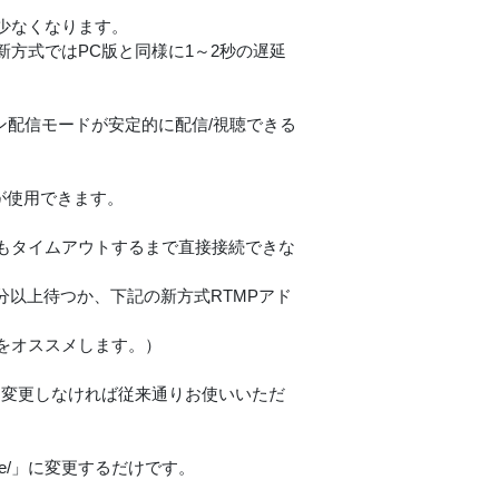
少なくなります。
方式ではPC版と同様に1～2秒の遅延
ーン配信モードが安定的に配信/視聴できる
ayが使用できます。
もタイムアウトするまで直接接続できな
分以上待つか、下記の新方式RTMPアド
をオススメします。）
先を変更しなければ従来通りお使いいただ
z/mhtlive/」に変更するだけです。