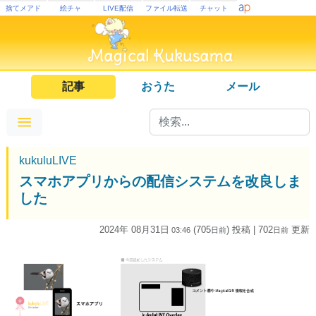
捨てメアド
絵チャ
LIVE配信
ファイル転送
チャット
記事
おうた
メール
kukuluLIVE
スマホアプリからの配信システムを改良しま
した
2024年 08月31日
(705
) 投稿
| 702
更新
03:46
日
前
日
前