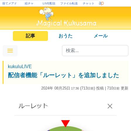
捨てメアド
絵チャ
LIVE配信
ファイル転送
チャット
記事
おうた
メール
kukuluLIVE
配信者機能「ルーレット」を追加しました
2024年 08月25日
(713
) 投稿
| 710
更新
17:36
日
前
日
前