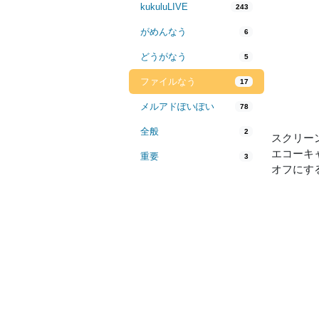
kukuluLIVE
243
がめんなう
6
どうがなう
5
ファイルなう
17
メルアドぽいぽい
78
全般
2
スクリー
エコーキ
重要
3
オフにす