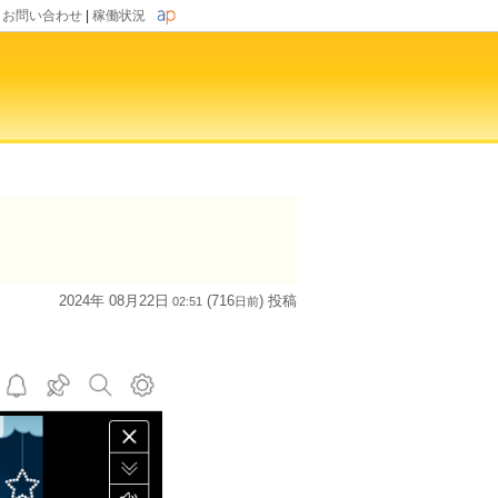
|
お問い合わせ
|
稼働状況
2024年 08月22日
(716
) 投稿
02:51
日
前
。