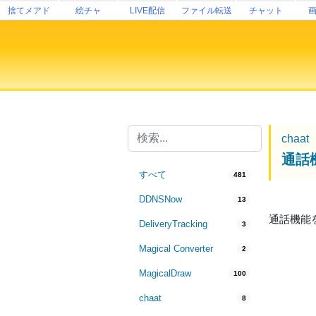
捨てメアド
絵チャ
LIVE配信
ファイル転送
チャット
chaat
通話
すべて
481
DDNSNow
13
通話機能
DeliveryTracking
3
Magical Converter
2
MagicalDraw
100
chaat
8