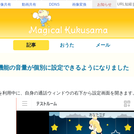
URL短縮
画像共有
動画共有
DDNS
画像変換
お知らせ
記事
おうた
メール
機能の音量が個別に設定できるようになりました
を利用中に、自身の通話ウィンドウの右下から設定画面を開きます