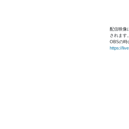
配信映像に
されます
OBSの
https://li