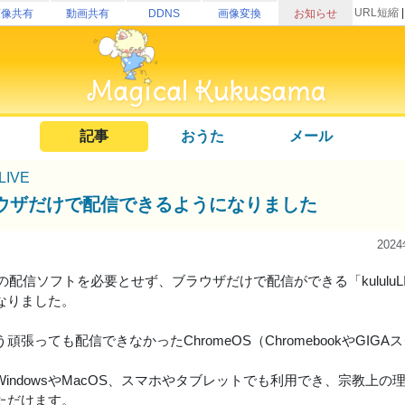
URL短縮
画像共有
動画共有
DDNS
画像変換
お知らせ
記事
おうた
メール
uLIVE
ウザだけで配信できるようになりました
202
の配信ソフトを必要とせず、ブラウザだけで配信ができる「kululu
なりました。
頑張っても配信できなかったChromeOS（ChromebookやGI
WindowsやMacOS、スマホやタブレットでも利用でき、宗教上
ただけます。