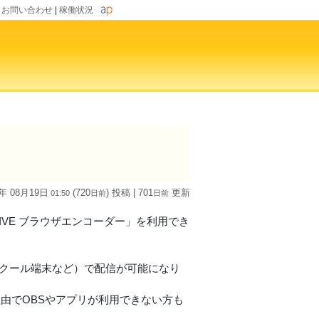
|
お問い合わせ
|
稼働状況
4年 08月19日
(720
) 投稿
| 701
更新
01:50
日
前
日
前
LIVE ブラウザエンコーダー」を利用でき
GAスクール端末など）で配信が可能になり
の理由でOBSやアプリが利用できない方も