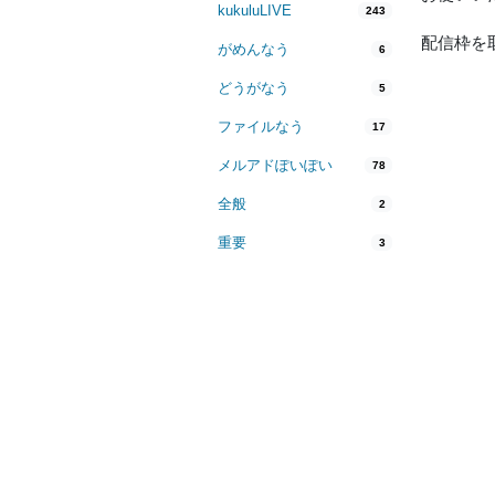
kukuluLIVE
243
配信枠を
がめんなう
6
どうがなう
5
ファイルなう
17
メルアドぽいぽい
78
全般
2
重要
3