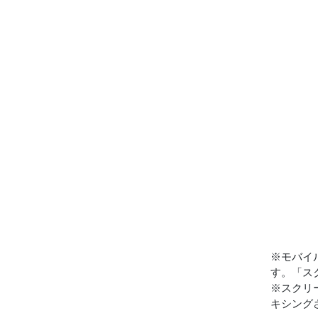
※モバイ
す。「ス
※スクリ
キシング