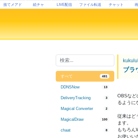
捨てメアド
絵チャ
LIVE配信
ファイル転送
チャット
kukul
ブラ
すべて
481
DDNSNow
13
OBSなど
DeliveryTracking
3
るように
Magical Converter
2
従来はどう
MagicalDraw
100
ます。
もちろん
chaat
8
お使いい