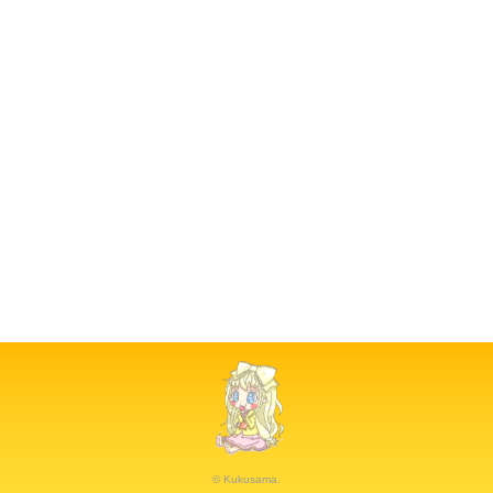
© Kukusama.