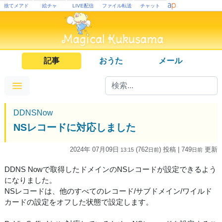
捨てメアド
絵チャ
LIVE配信
ファイル転送
チャット
記事
おうた
メール
DDNSNow
NSレコードに対応しました
2024年 07月09日
(762
) 投稿
| 749
更新
13:15
日
前
日
前
DDNS Nowで取得したドメインのNSレコードが設定できるよう
になりました。
NSレコードは、他のすべてのレコード/サブドメイン/ワイルド
カードの設定をオフした状態で設定します。