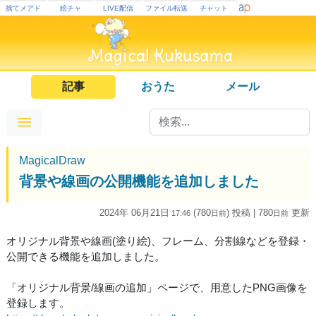
捨てメアド
絵チャ
LIVE配信
ファイル転送
チャット
記事
おうた
メール
MagicalDraw
背景や線画の公開機能を追加しました
2024年 06月21日
(780
) 投稿
| 780
更新
17:46
日
前
日
前
オリジナル背景や線画(塗り絵)、フレーム、分割線などを登録・
公開できる機能を追加しました。
「オリジナル背景/線画の追加」ページで、用意したPNG画像を
登録します。