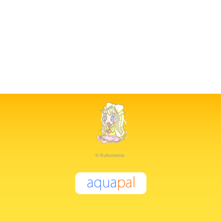
© Kukusama.