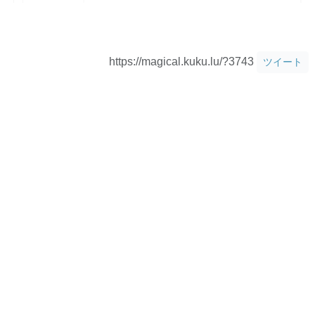
https://magical.kuku.lu/?3743
ツイート