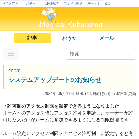
捨てメアド
絵チャ
LIVE配信
ファイル転送
チャット
記事
おうた
メール
chaat
システムアップデートのお知らせ
2024年 06月11日
(787
) 投稿
| 782
更新
16:48
日
前
日
前
・許可制のアクセス制限を設定できるようになりました
ルームへのアクセス時にアクセス許可を申請し、オーナーが許
可した人だけがルームに参加できるようになる制限機能です。
ルーム設定＞アクセス制限＞アクセス許可制 に設定すると有