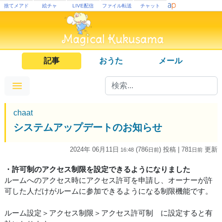
捨てメアド
絵チャ
LIVE配信
ファイル転送
チャット
記事
おうた
メール
chaat
システムアップデートのお知らせ
2024年 06月11日
(786
) 投稿
| 781
更新
16:48
日
前
日
前
・許可制のアクセス制限を設定できるようになりました
ルームへのアクセス時にアクセス許可を申請し、オーナーが許
可した人だけがルームに参加できるようになる制限機能です。
ルーム設定＞アクセス制限＞アクセス許可制 に設定すると有