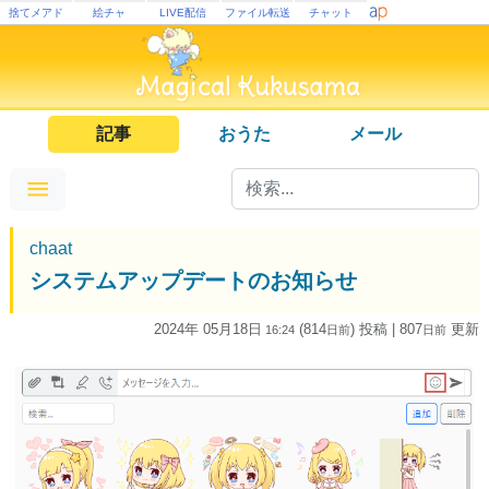
捨てメアド
絵チャ
LIVE配信
ファイル転送
チャット
記事
おうた
メール
chaat
システムアップデートのお知らせ
2024年 05月18日
(814
) 投稿
| 807
更新
16:24
日
前
日
前