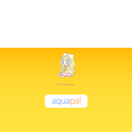
© Kukusama.