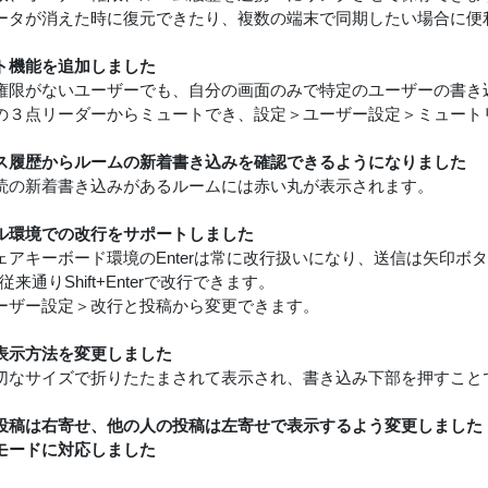
ータが消えた時に復元できたり、複数の端末で同期したい場合に便
ト機能を追加しました
権限がないユーザーでも、自分の画面のみで特定のユーザーの書き
の３点リーダーからミュートでき、設定＞ユーザー設定＞ミュート
ス履歴からルームの新着書き込みを確認できるようになりました
読の新着書き込みがあるルームには赤い丸が表示されます。
ル環境での改行をサポートしました
ェアキーボード環境のEnterは常に改行扱いになり、送信は矢印ボ
従来通りShift+Enterで改行できます。
ーザー設定＞改行と投稿から変更できます。
表示方法を変更しました
切なサイズで折りたたまされて表示され、書き込み下部を押すこと
投稿は右寄せ、他の人の投稿は左寄せで表示するよう変更しました
モードに対応しました