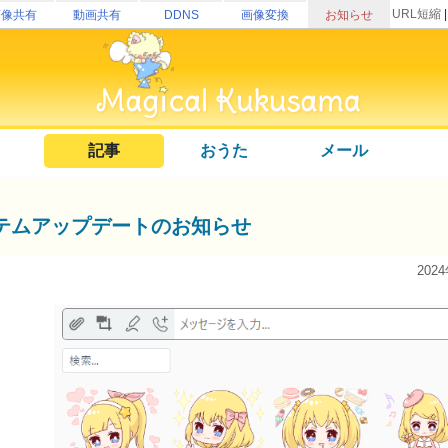
URL短縮
画像共有
動画共有
DDNS
画像変換
お知らせ
記事
おうた
メール
テムアップデートのお知らせ
202