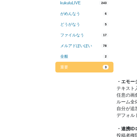
kukuluLIVE
243
がめんなう
6
どうがなう
5
ファイルなう
17
メルアドぽいぽい
78
全般
2
重要
3
・エモー
テキスト
任意の画
ルーム全
自分が追
デフォルト
・連携I
投稿者権