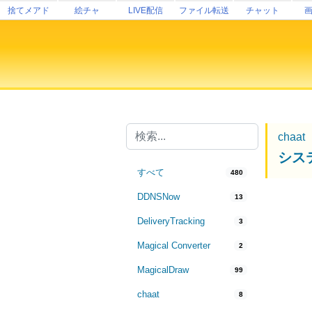
捨てメアド
絵チャ
LIVE配信
ファイル転送
チャット
chaat
シス
すべて
480
DDNSNow
13
DeliveryTracking
3
Magical Converter
2
MagicalDraw
99
chaat
8