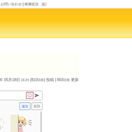
|
お問い合わせ
|
稼働状況
4年 05月18日
(810
) 投稿
| 803
更新
16:24
日
前
日
前