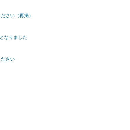
ください（再掲）
外となりました
ください