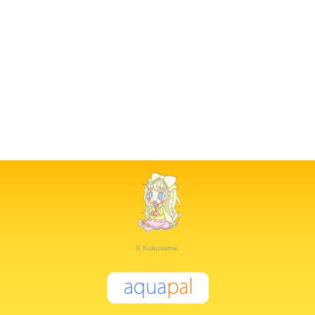
© Kukusama.