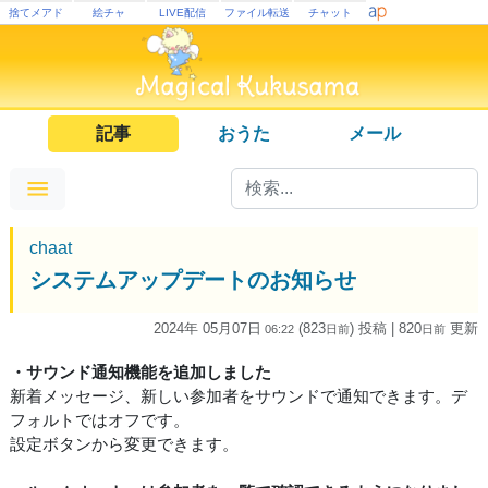
捨てメアド
絵チャ
LIVE配信
ファイル転送
チャット
記事
おうた
メール
chaat
システムアップデートのお知らせ
2024年 05月07日
(823
) 投稿
| 820
更新
06:22
日
前
日
前
・サウンド通知機能を追加しました
新着メッセージ、新しい参加者をサウンドで通知できます。デ
フォルトではオフです。
設定ボタンから変更できます。