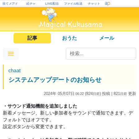
捨てメアド
絵チャ
LIVE配信
ファイル転送
チャット
記事
おうた
メール
chaat
システムアップデートのお知らせ
2024年 05月07日
(824
) 投稿
| 821
更新
06:22
日
前
日
前
・サウンド通知機能を追加しました
新着メッセージ、新しい参加者をサウンドで通知できます。デ
フォルトではオフです。
設定ボタンから変更できます。