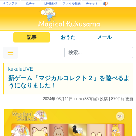
捨てメアド
絵チャ
LIVE配信
ファイル転送
チャット
記事
おうた
メール
kukuluLIVE
新ゲーム「マジカルコレクト２」を遊べるよ
うになりました！
2024年 03月11日
(880
) 投稿
| 879
更新
11:20
日
前
日
前