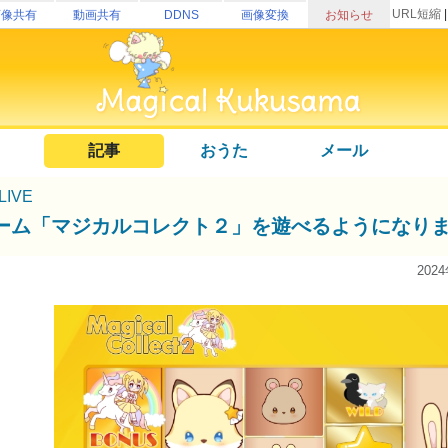
URL短縮
画像共有
動画共有
DDNS
画像変換
お知らせ
記事
おうた
メール
uLIVE
ーム「マジカルコレクト２」を遊べるようになり
202