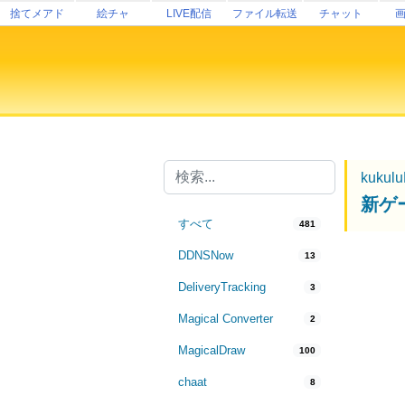
捨てメアド
絵チャ
LIVE配信
ファイル転送
チャット
kukul
新ゲ
すべて
481
DDNSNow
13
DeliveryTracking
3
Magical Converter
2
MagicalDraw
100
chaat
8