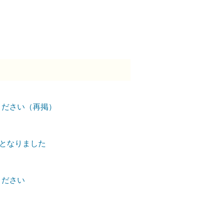
ください（再掲）
外となりました
ください