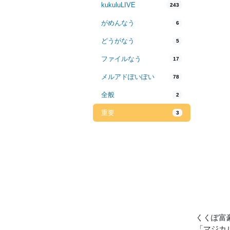
kukuluLIVE
243
がめんなう
6
どうがなう
5
ファイルなう
17
メルアドぽいぽい
78
全般
2
重要
3
くくぽ富
「マジカ