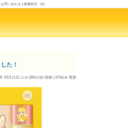
|
お問い合わせ
|
稼働状況
ました！
4年 03月11日
(881
) 投稿
| 879
更新
11:20
日
前
日
前