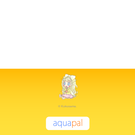
© Kukusama.