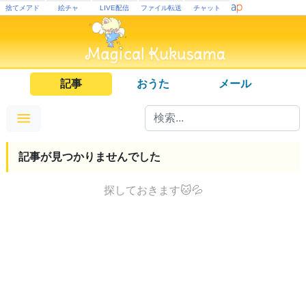
捨てメアド
絵チャ
LIVE配信
ファイル転送
チャット
記事
おうた
メール
記事が見つかりませんでした
探しておきます🐱💦