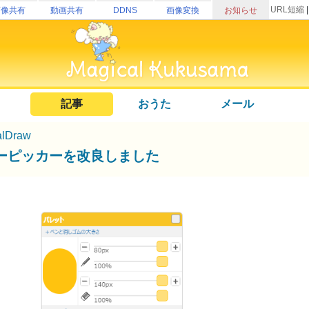
URL短縮
画像共有
動画共有
DDNS
画像変換
お知らせ
記事
おうた
メール
alDraw
ーピッカーを改良しました