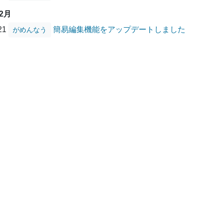
02月
/21
簡易編集機能をアップデートしました
がめんなう