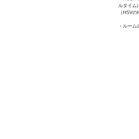
ルタイム
（HSVの
・ルーム