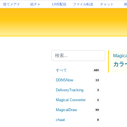
捨てメアド
絵チャ
LIVE配信
ファイル転送
チャット
Magic
カラ
すべて
480
DDNSNow
13
DeliveryTracking
3
Magical Converter
2
MagicalDraw
99
chaat
8