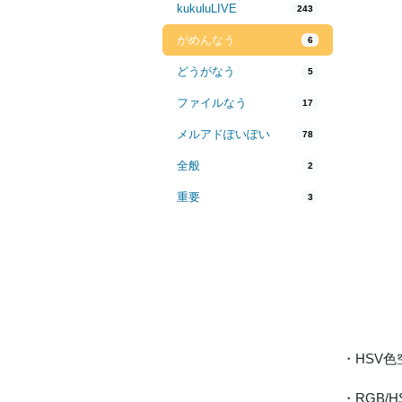
kukuluLIVE
243
がめんなう
6
どうがなう
5
ファイルなう
17
メルアドぽいぽい
78
全般
2
重要
3
・HSV
・RGB