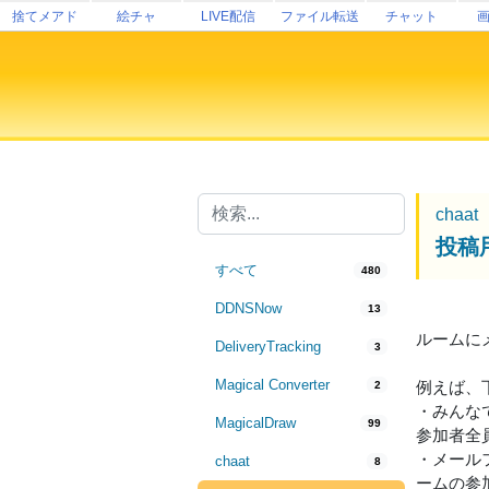
捨てメアド
絵チャ
LIVE配信
ファイル転送
チャット
chaat
投稿
すべて
480
DDNSNow
13
ルームに
DeliveryTracking
3
Magical Converter
例えば、
2
・みんな
MagicalDraw
99
参加者全
・メール
chaat
8
ームの参