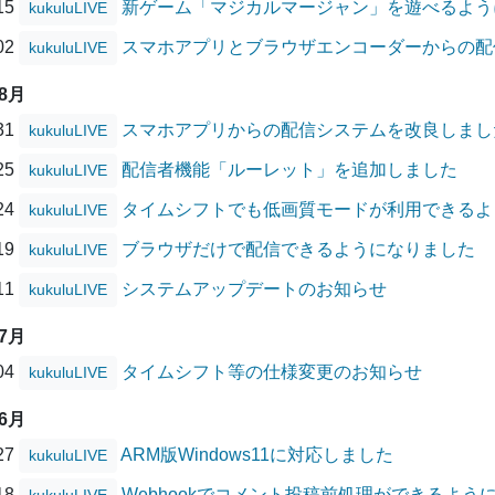
/15
新ゲーム「マジカルマージャン」を遊べるよう
kukuluLIVE
/02
スマホアプリとブラウザエンコーダーからの配
kukuluLIVE
08月
/31
スマホアプリからの配信システムを改良しまし
kukuluLIVE
/25
配信者機能「ルーレット」を追加しました
kukuluLIVE
/24
タイムシフトでも低画質モードが利用できるよ
kukuluLIVE
/19
ブラウザだけで配信できるようになりました
kukuluLIVE
/11
システムアップデートのお知らせ
kukuluLIVE
07月
/04
タイムシフト等の仕様変更のお知らせ
kukuluLIVE
06月
/27
ARM版Windows11に対応しました
kukuluLIVE
/18
Webhookでコメント投稿前処理ができるよう