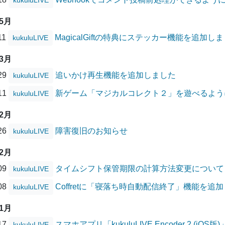
kukuluLIVE
05月
11
MagicalGiftの特典にステッカー機能を追加し
kukuluLIVE
03月
/29
追いかけ再生機能を追加しました
kukuluLIVE
/11
新ゲーム「マジカルコレクト２」を遊べるよう
kukuluLIVE
02月
/26
障害復旧のお知らせ
kukuluLIVE
12月
/09
タイムシフト保管期限の計算方法変更について
kukuluLIVE
/08
Coffretに「寝落ち時自動配信終了」機能を追
kukuluLIVE
11月
/17
スマホアプリ「kukuluLIVE Encoder 2 (
kukuluLIVE