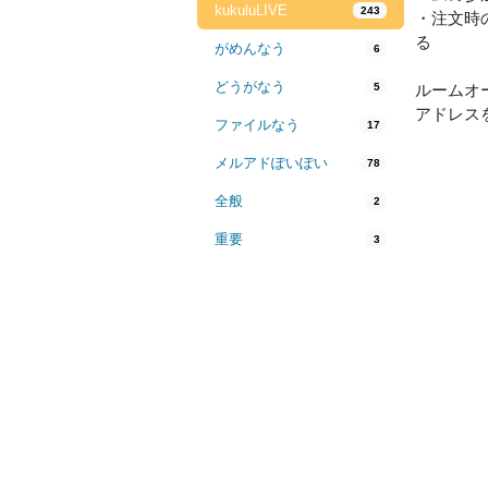
kukuluLIVE
243
・注文時
る
がめんなう
6
どうがなう
5
ルームオ
アドレス
ファイルなう
17
メルアドぽいぽい
78
全般
2
重要
3