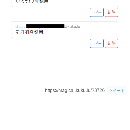
https://magical.kuku.lu/?3726
ツイート