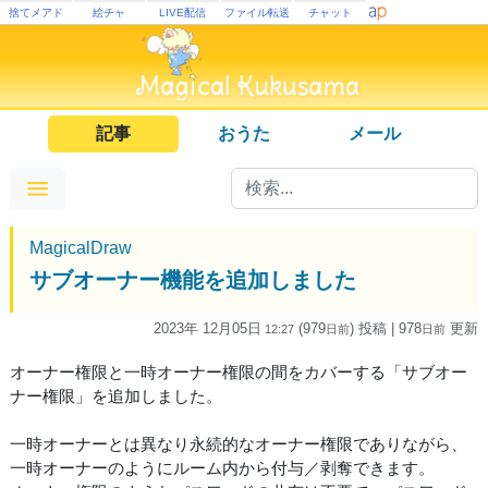
捨てメアド
絵チャ
LIVE配信
ファイル転送
チャット
記事
おうた
メール
MagicalDraw
サブオーナー機能を追加しました
2023年 12月05日
(979
) 投稿
| 978
更新
12:27
日
前
日
前
オーナー権限と一時オーナー権限の間をカバーする「サブオー
ナー権限」を追加しました。
一時オーナーとは異なり永続的なオーナー権限でありながら、
一時オーナーのようにルーム内から付与／剥奪できます。