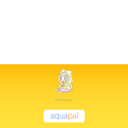
© Kukusama.