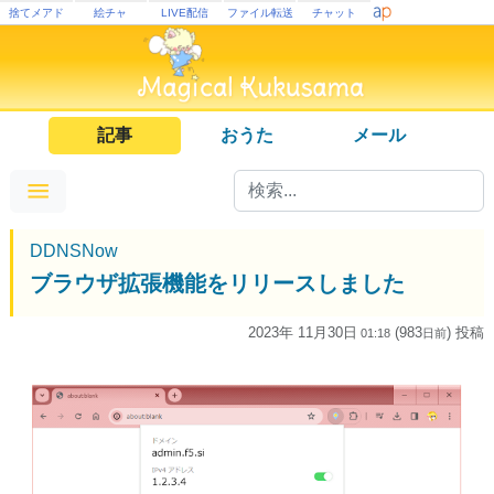
捨てメアド
絵チャ
LIVE配信
ファイル転送
チャット
記事
おうた
メール
DDNSNow
ブラウザ拡張機能をリリースしました
2023年 11月30日
(983
) 投稿
01:18
日
前