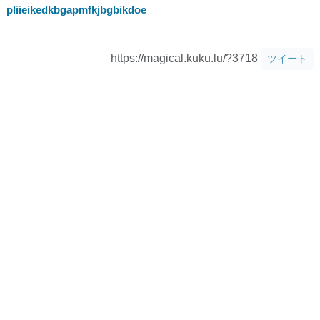
pliieikedkbgapmfkjbgbikdoe
https://magical.kuku.lu/?3718
ツイート