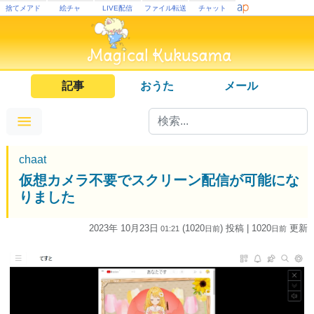
捨てメアド
絵チャ
LIVE配信
ファイル転送
チャット
記事
おうた
メール
chaat
仮想カメラ不要でスクリーン配信が可能にな
りました
2023年 10月23日
(1020
) 投稿
| 1020
更新
01:21
日
前
日
前