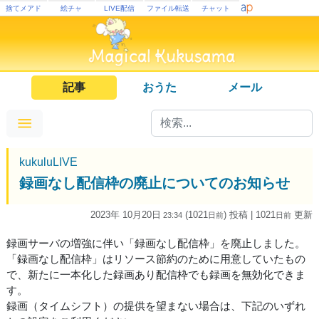
捨てメアド
絵チャ
LIVE配信
ファイル転送
チャット
記事
おうた
メール
kukuluLIVE
録画なし配信枠の廃止についてのお知らせ
2023年 10月20日
(1021
) 投稿
| 1021
更新
23:34
日
前
日
前
録画サーバの増強に伴い「録画なし配信枠」を廃止しました。
「録画なし配信枠」はリソース節約のために用意していたもの
で、新たに一本化した録画あり配信枠でも録画を無効化できま
す。
録画（タイムシフト）の提供を望まない場合は、下記のいずれ