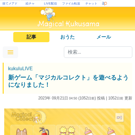
捨てメアド
絵チャ
LIVE配信
ファイル転送
チャット
記事
おうた
メール
kukuluLIVE
新ゲーム「マジカルコレクト」を遊べるよう
になりました！
2023年 09月21日
(1052
) 投稿
| 1052
更新
04:50
日
前
日
前