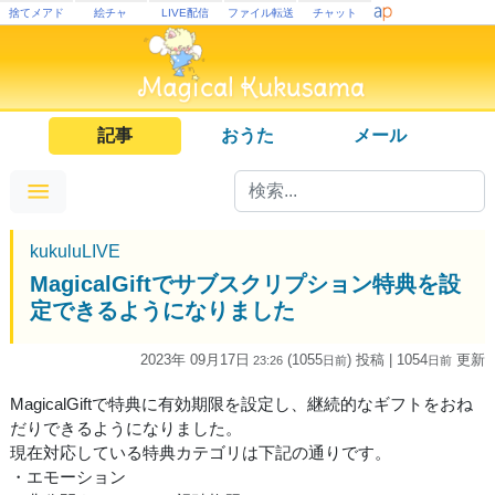
捨てメアド
絵チャ
LIVE配信
ファイル転送
チャット
記事
おうた
メール
kukuluLIVE
MagicalGiftでサブスクリプション特典を設
定できるようになりました
2023年 09月17日
(1055
) 投稿
| 1054
更新
23:26
日
前
日
前
MagicalGiftで特典に有効期限を設定し、継続的なギフトをおね
だりできるようになりました。
現在対応している特典カテゴリは下記の通りです。
・エモーション