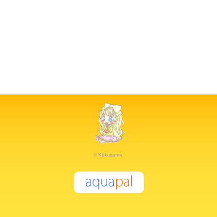
© Kukusama.