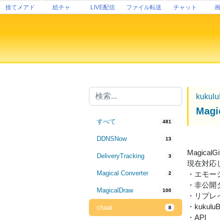
捨てメアド
絵チャ
LIVE配信
ファイル転送
チャット
kukul
Ma
すべて
481
DDNSNow
13
Magic
DeliveryTracking
3
現在対応
Magical Converter
・エモー
2
・非公開
MagicalDraw
100
・リプレ
・kukulu
chaat
8
・API