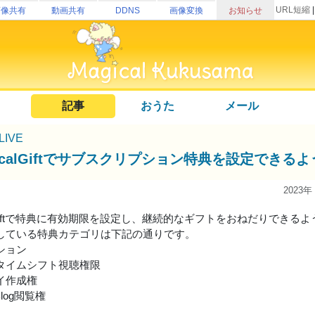
URL短縮
画像共有
動画共有
DDNS
画像変換
お知らせ
記事
おうた
メール
uLIVE
gicalGiftでサブスクリプション特典を設定できる
2023年
alGiftで特典に有効期限を設定し、継続的なギフトをおねだりできる
している特典カテゴリは下記の通りです。
ション
タイムシフト視聴権限
イ作成権
Blog閲覧権