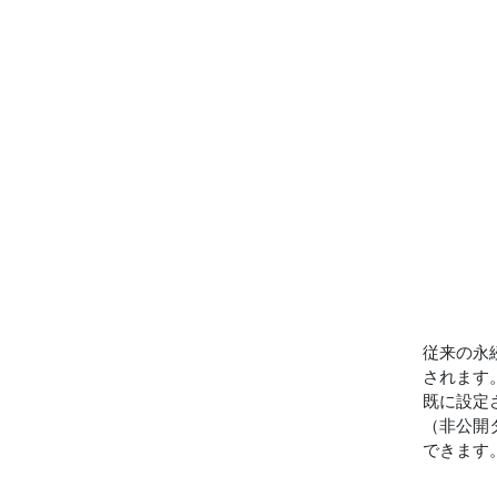
従来の永
されます
既に設定
（非公開
できます