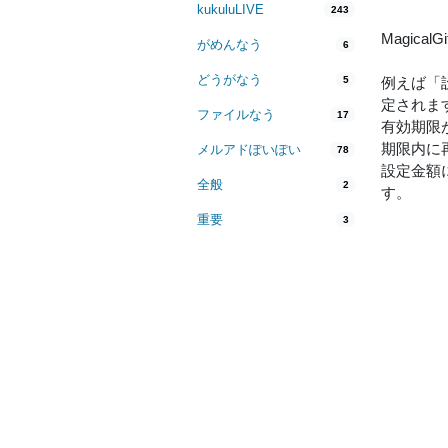
kukuluLIVE
243
Magic
がめんなう
6
どうがなう
5
例えば「設
定されま
ファイルなう
17
有効期限
期限内に
メルアドぽいぽい
78
設定金額
全般
2
す。
重要
3