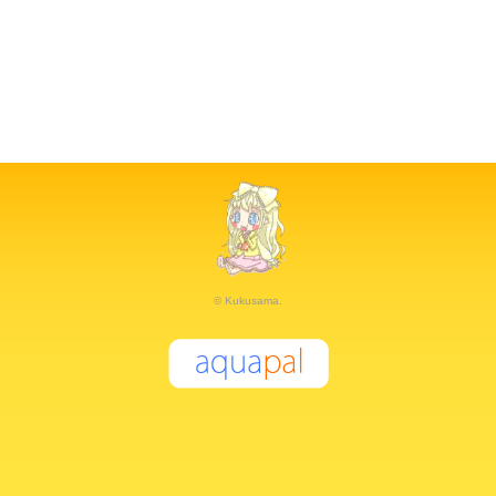
© Kukusama.