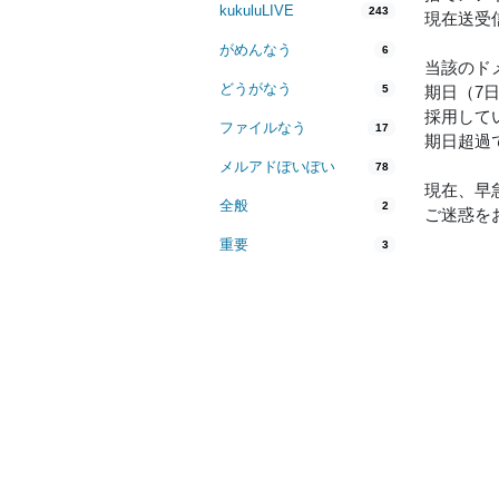
kukuluLIVE
243
現在送受
がめんなう
6
当該のド
どうがなう
5
期日（7
採用してい
ファイルなう
17
期日超過
メルアドぽいぽい
78
現在、早急
全般
2
ご迷惑を
重要
3