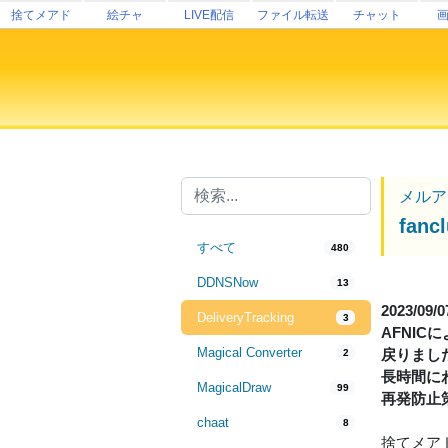
捨てメアド
絵チャ
LIVE配信
ファイル転送
チャット
メルア
fa
すべて
480
DDNSNow
13
2023/09/
DeliveryTracking
3
AFNIC
Magical Converter
戻りまし
2
長時間に
MagicalDraw
99
再発防止
chaat
8
捨てメアド