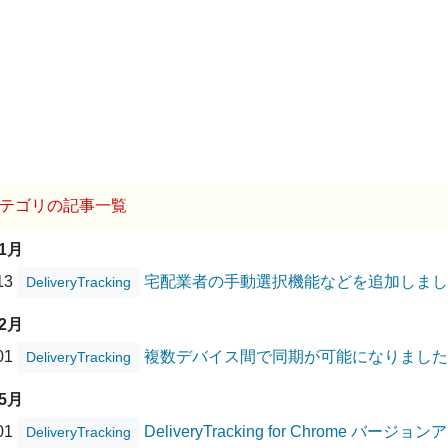
テゴリの記事一覧
01月
/13
宅配業者の手動選択機能などを追加しまし
DeliveryTracking
12月
/01
複数デバイス間で同期が可能になりました
DeliveryTracking
05月
/01
DeliveryTracking for Chrome バー
DeliveryTracking