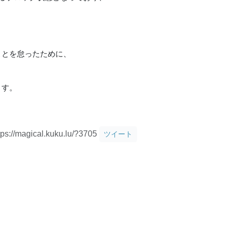
ることを怠ったために、
ます。
tps://magical.kuku.lu/?3705
ツイート