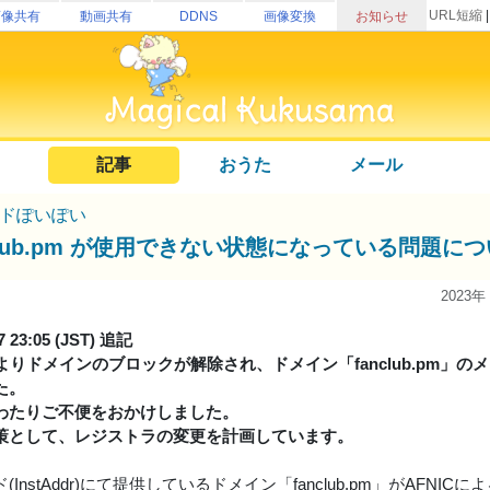
URL短縮
画像共有
動画共有
DDNS
画像変換
お知らせ
記事
おうた
メール
ドぽいぽい
nclub.pm が使用できない状態になっている問題に
2023年
07 23:05 (JST) 追記
によりドメインのブロックが解除され、ドメイン「fanclub.pm
た。
わたりご不便をおかけしました。
策として、レジストラの変更を計画しています。
(InstAddr)にて提供しているドメイン「fanclub.pm」がAFN