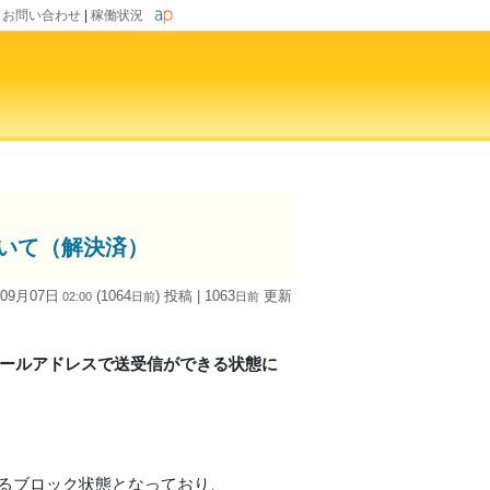
|
お問い合わせ
|
稼働状況
ついて（解決済）
 09月07日
(1064
) 投稿
| 1063
更新
02:00
日
前
日
前
」のメールアドレスで送受信ができる状態に
ICによるブロック状態となっており、