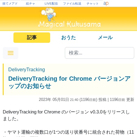
捨てメアド
絵チャ
LIVE配信
ファイル転送
チャット
記事
おうた
メール
DeliveryTracking
DeliveryTracking for Chrome バージョンア
ップのお知らせ
2023年 05月01日
(1196
) 投稿
| 1196
更新
21:40
日
前
日
前
DeliveryTracking for Chrome のバージョン v0.3.0をリリースし
ました。
・ヤマト運輸の複数口が1つの送り状番号に統合された荷物（11