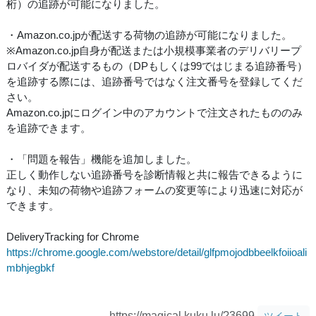
桁）の追跡が可能になりました。
・Amazon.co.jpが配送する荷物の追跡が可能になりました。
※Amazon.co.jp自身が配送または小規模事業者のデリバリープ
ロバイダが配送するもの（DPもしくは99ではじまる追跡番号）
を追跡する際には、追跡番号ではなく注文番号を登録してくだ
さい。
Amazon.co.jpにログイン中のアカウントで注文されたもののみ
を追跡できます。
・「問題を報告」機能を追加しました。
正しく動作しない追跡番号を診断情報と共に報告できるように
なり、未知の荷物や追跡フォームの変更等により迅速に対応が
できます。
DeliveryTracking for Chrome
https://chrome.google.com/webstore/detail/glfpmojodbbeelkfoiioali
mbhjegbkf
https://magical.kuku.lu/?3699
ツイート