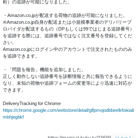
桁）の追跡が可能になりました。
・Amazon.co.jpが配送する荷物の追跡が可能になりました。
※Amazon.co.jp自身が配送または小規模事業者のデリバリープ
ロバイダが配送するもの（DPもしくは99ではじまる追跡番号）
を追跡する際には、追跡番号ではなく注文番号を登録してくだ
さい。
Amazon.co.jpにログイン中のアカウントで注文されたもののみ
を追跡できます。
・「問題を報告」機能を追加しました。
正しく動作しない追跡番号を診断情報と共に報告できるように
なり、未知の荷物や追跡フォームの変更等により迅速に対応が
できます。
DeliveryTracking for Chrome
https://chrome.google.com/webstore/detail/glfpmojodbbeelkfoiioali
mbhjegbkf
https://magical.kuku.lu/?3699
ツイート