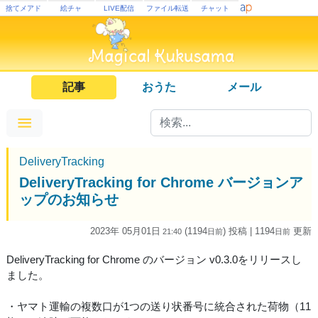
捨てメアド
絵チャ
LIVE配信
ファイル転送
チャット
記事
おうた
メール
DeliveryTracking
DeliveryTracking for Chrome バージョンア
ップのお知らせ
2023年 05月01日
(1194
) 投稿
| 1194
更新
21:40
日
前
日
前
DeliveryTracking for Chrome のバージョン v0.3.0をリリースし
ました。
・ヤマト運輸の複数口が1つの送り状番号に統合された荷物（11