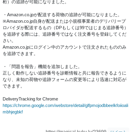
桁）の追跡が可能になりました。
・Amazon.co.jpが配送する荷物の追跡が可能になりました。
※Amazon.co.jp自身が配送または小規模事業者のデリバリープ
ロバイダが配送するもの（DPもしくは99ではじまる追跡番号）
を追跡する際には、追跡番号ではなく注文番号を登録してくだ
さい。
Amazon.co.jpにログイン中のアカウントで注文されたもののみ
を追跡できます。
・「問題を報告」機能を追加しました。
正しく動作しない追跡番号を診断情報と共に報告できるように
なり、未知の荷物や追跡フォームの変更等により迅速に対応が
できます。
DeliveryTracking for Chrome
https://chrome.google.com/webstore/detail/glfpmojodbbeelkfoiioali
mbhjegbkf
https://magical.kuku.lu/?3699
ツイート