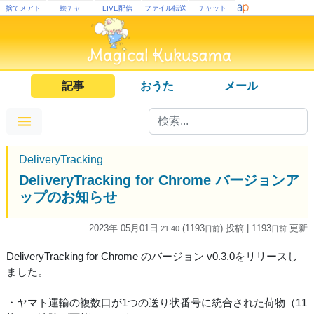
捨てメアド
絵チャ
LIVE配信
ファイル転送
チャット
記事
おうた
メール
DeliveryTracking
DeliveryTracking for Chrome バージョンア
ップのお知らせ
2023年 05月01日
(1193
) 投稿
| 1193
更新
21:40
日
前
日
前
DeliveryTracking for Chrome のバージョン v0.3.0をリリースし
ました。
・ヤマト運輸の複数口が1つの送り状番号に統合された荷物（11