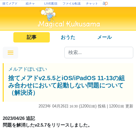
捨てメアド
絵チャ
LIVE配信
ファイル転送
チャット
記事
おうた
メール
メルアドぽいぽい
捨てメアドv2.5.5とiOS/iPadOS 11-13の組
み合わせにおいて起動しない問題について
（解決済）
2023年 04月26日
(1200
) 投稿
| 1200
更新
16:30
日
前
日
前
2023/04/26 追記
問題を解消したv2.5.7をリリースしました。