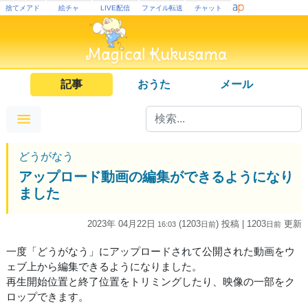
捨てメアド
絵チャ
LIVE配信
ファイル転送
チャット
記事
おうた
メール
どうがなう
アップロード動画の編集ができるようになり
ました
2023年 04月22日
(1203
) 投稿
| 1203
更新
16:03
日
前
日
前
一度「どうがなう」にアップロードされて公開された動画をウ
ェブ上から編集できるようになりました。
再生開始位置と終了位置をトリミングしたり、映像の一部をク
ロップできます。