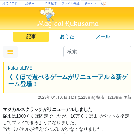
捨てメアド
絵チャ
LIVE配信
ファイル転送
チャット
記事
おうた
メール
kukuluLIVE
くくぽで遊べるゲームがリニューアル＆新ゲ
ーム登場！
2023年 04月07日
(1218
) 投稿
| 1218
更新
13:38
日
前
日
前
マジカルスクラッチがリニューアルしました
従来は1000くくぽ固定でしたが、10万くくぽまでベットを指定
してプレイできるようになりました。
当たりパネルが増えてハズレが少なくなりました。