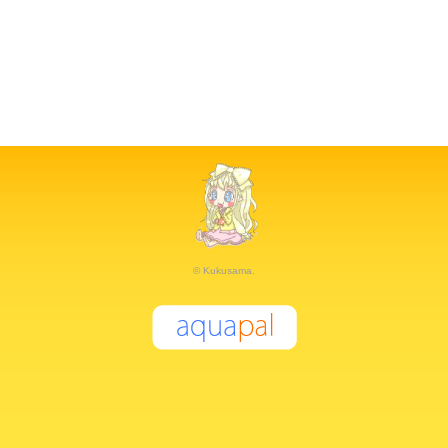
© Kukusama.