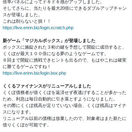
倍率パネルによってドキドキ感がアップしました。
そしてさらに、当たりを最大20倍にできるダブルアップチャン
スが登場しました。
これは削らないと損！！
https://live.erinn.biz/login.scratch.php
新ゲーム「マジカルボックス」が登場しました
ボックスに施錠された３桁の鍵を予想して開錠に成功すると、
くくぽが最大１００倍になる夢のようなゲームです。
６回まで開錠に挑戦できヒントも出るので、もはやこれは確実
に勝てるゲームですね！
https://live.erinn.biz/login.box.php
くくるファイナンスがリニューアルしました
くくぽ債務者が借くくぽを返済せず夜逃げすることが多かった
ため、利息は毎日自動的に引き落とすようになりました。
その際にくくぽ残高が足りていない場合、くくぽ残高はマイナ
スになります。
リニューアル以前の債権は放棄したので、対象者はまた新たに
借りくくぽが可能です。