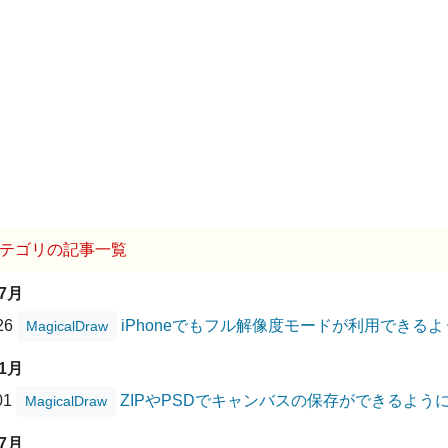
テゴリの記事一覧
07月
/26
iPhoneでもフル解像度モードが利用できる
MagicalDraw
11月
01
ZIPやPSDでキャンバスの保存ができるよう
MagicalDraw
07月