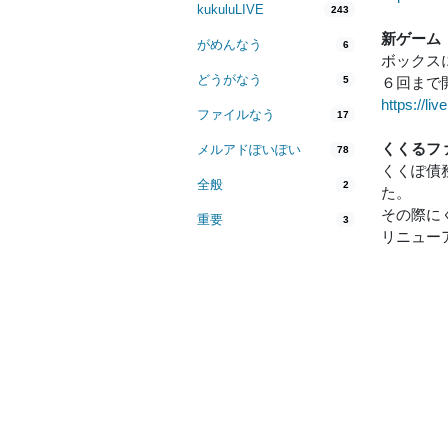
kukuluLIVE
243
新ゲーム
がめんなう
6
ボックス
どうがなう
5
６回まで
https://liv
ファイルなう
17
くくるフ
メルアドぽいぽい
78
くくぽ債
全般
2
た。
その際に
重要
3
リニュー