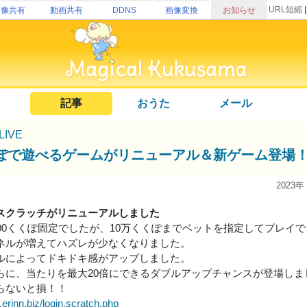
URL短縮
画像共有
動画共有
DDNS
画像変換
お知らせ
記事
おうた
メール
uLIVE
ぽで遊べるゲームがリニューアル＆新ゲーム登場
2023年
スクラッチがリニューアルしました
000くくぽ固定でしたが、10万くくぽまでベットを指定してプレイ
ネルが増えてハズレが少なくなりました。
ルによってドキドキ感がアップしました。
らに、当たりを最大20倍にできるダブルアップチャンスが登場しま
らないと損！！
e.erinn.biz/login.scratch.php