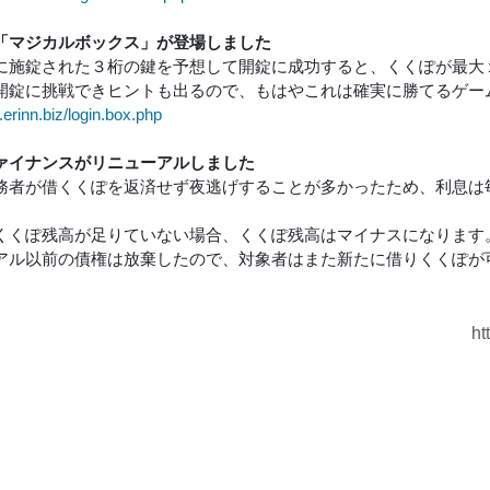
「マジカルボックス」が登場しました
に施錠された３桁の鍵を予想して開錠に成功すると、くくぽが最大
開錠に挑戦できヒントも出るので、もはやこれは確実に勝てるゲー
e.erinn.biz/login.box.php
ァイナンスがリニューアルしました
務者が借くくぽを返済せず夜逃げすることが多かったため、利息は
くくぽ残高が足りていない場合、くくぽ残高はマイナスになります
アル以前の債権は放棄したので、対象者はまた新たに借りくくぽが
ht