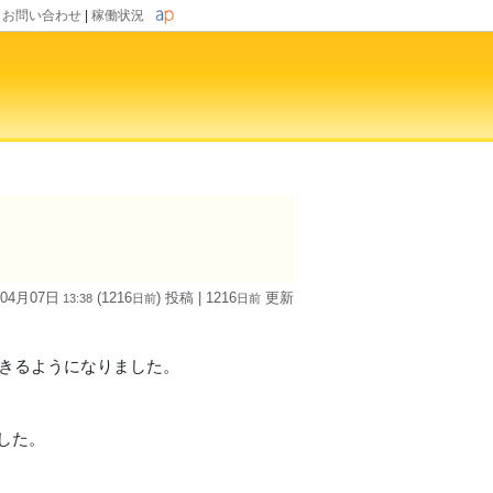
|
お問い合わせ
|
稼働状況
！
 04月07日
(1216
) 投稿
| 1216
更新
13:38
日
前
日
前
できるようになりました。
した。