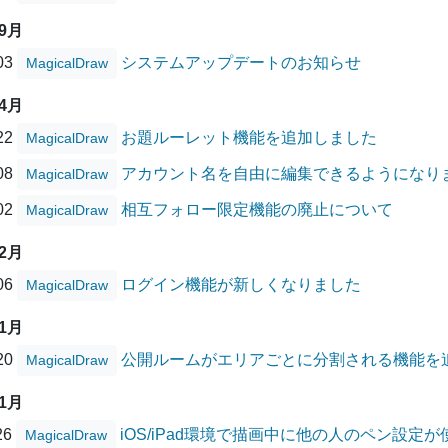
09月
/03
システムアップデートのお知らせ
MagicalDraw
04月
/22
お題ルーレット機能を追加しました
MagicalDraw
/08
アカウント名を自由に編集できるようになり
MagicalDraw
/02
相互フォロー限定機能の廃止について
MagicalDraw
02月
/06
ログイン機能が新しくなりました
MagicalDraw
01月
/20
公開ルームがエリアごとに分割される機能を
MagicalDraw
11月
26
iOS/iPad環境で描画中に他の人のペン設
MagicalDraw