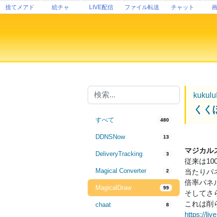
捨てメアド
絵チャ
LIVE配信
ファイル転送
チャット
kukul
くく
すべて
480
DDNSNow
13
マジカル
DeliveryTracking
3
従来は1
Magical Converter
当たりパ
2
倍率パネ
MagicalDraw
99
そしてさ
これは削
chaat
8
https://liv