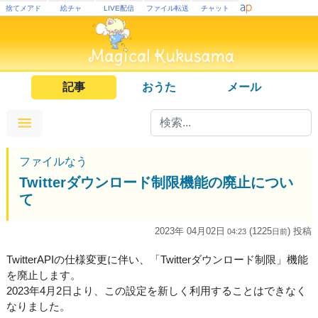
捨てメアド
絵チャ
LIVE配信
ファイル転送
チャット
記事
おうた
メール
ファイルなう
Twitterダウンロード制限機能の廃止につい
て
2023年 04月02日
(1225
) 投稿
04:23
日
前
TwitterAPIの仕様変更に伴い、「Twitterダウンロード制限」機能
を廃止します。
2023年4月2日より、この設定を新しく利用することはできなく
なりました。