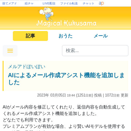
捨てメアド
絵チャ
LIVE配信
ファイル転送
チャット
記事
おうた
メール
メルアドぽいぽい
AIによるメール作成アシスト機能を追加しま
した
2023年 03月05日
(1251
) 投稿
| 1072
更新
19:44
日
前
日
前
AIがメール内容を修正してくれたり、返信内容を自動生成して
くれるメール作成アシスト機能を追加しました。
どなたでも利用できます。
プレミアムプランが有効な場合、より賢いAIモデルを使用する