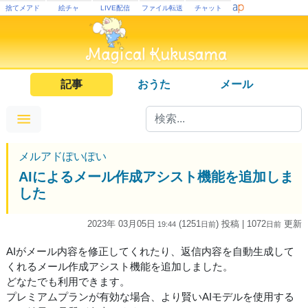
捨てメアド
絵チャ
LIVE配信
ファイル転送
チャット
記事
おうた
メール
メルアドぽいぽい
AIによるメール作成アシスト機能を追加しま
した
2023年 03月05日
(1251
) 投稿
| 1072
更新
19:44
日
前
日
前
AIがメール内容を修正してくれたり、返信内容を自動生成して
くれるメール作成アシスト機能を追加しました。
どなたでも利用できます。
プレミアムプランが有効な場合、より賢いAIモデルを使用する