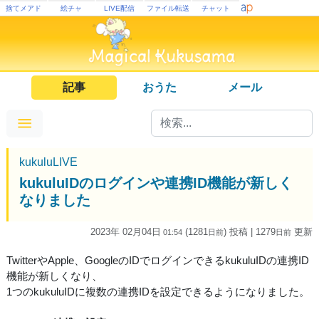
捨てメアド
絵チャ
LIVE配信
ファイル転送
チャット
記事
おうた
メール
kukuluLIVE
kukuluIDのログインや連携ID機能が新しく
なりました
2023年 02月04日
(1281
) 投稿
| 1279
更新
01:54
日
前
日
前
TwitterやApple、GoogleのIDでログインできるkukuluIDの連携ID
機能が新しくなり、
1つのkukuluIDに複数の連携IDを設定できるようになりました。