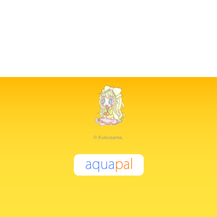
© Kukusama.