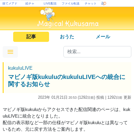
捨てメアド
絵チャ
LIVE配信
ファイル転送
チャット
記事
おうた
メール
kukuluLIVE
マビノギ版kukuluのkukuluLIVEへの統合に
関するお知らせ
2023年 01月21日
(1292
) 投稿
| 1292
更新
20:53
日
前
日
前
マビノギ版kukuluからアクセスできた配信関連のページは、kuk
uluLIVEに統合となりました。
配信の表示順など一部の仕様がマビノギ版kukuluとは異なって
いるため、元に戻す方法をご案内します。