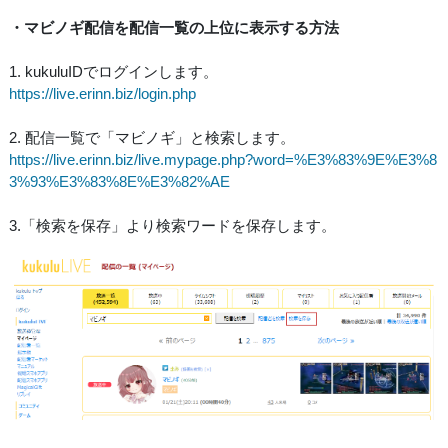
・マビノギ配信を配信一覧の上位に表示する方法
1. kukuluIDでログインします。
https://live.erinn.biz/login.php
2. 配信一覧で「マビノギ」と検索します。
https://live.erinn.biz/live.mypage.php?word=%E3%83%9E%E3%8
3%93%E3%83%8E%E3%82%AE
3.「検索を保存」より検索ワードを保存します。