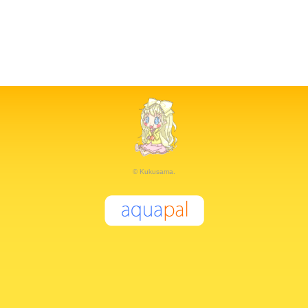
© Kukusama.