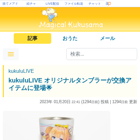
捨てメアド
絵チャ
LIVE配信
ファイル転送
チャット
記事
おうた
メール
kukuluLIVE
kukuluLIVE オリジナルタンブラーが交換ア
イテムに登場🌟
2023年 01月20日
(1294
) 投稿
| 1294
更新
22:41
日
前
日
前