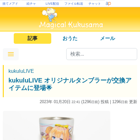
捨てメアド
絵チャ
LIVE配信
ファイル転送
チャット
記事
おうた
メール
kukuluLIVE
kukuluLIVE オリジナルタンブラーが交換ア
イテムに登場🌟
2023年 01月20日
(1296
) 投稿
| 1296
更新
22:41
日
前
日
前