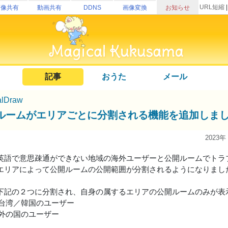
URL短縮
画像共有
動画共有
DDNS
画像変換
お知らせ
記事
おうた
メール
alDraw
ルームがエリアごとに分割される機能を追加しま
2023年
英語で意思疎通ができない地域の海外ユーザーと公開ルームでトラ
エリアによって公開ルームの公開範囲が分割されるようになりまし
下記の２つに分割され、自身の属するエリアの公開ルームのみが表
／台湾／韓国のユーザー
以外の国のユーザー