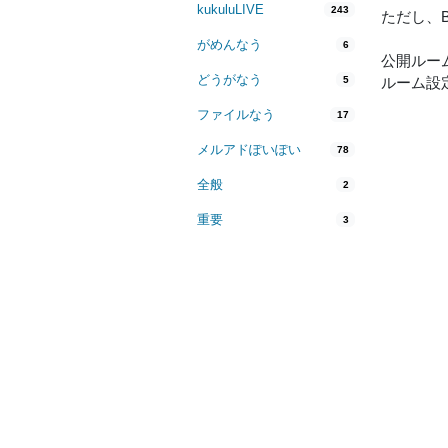
kukuluLIVE
243
ただし、B
がめんなう
6
公開ルー
どうがなう
5
ルーム設
ファイルなう
17
メルアドぽいぽい
78
全般
2
重要
3