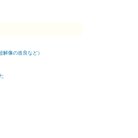
超解像の改良など）
した