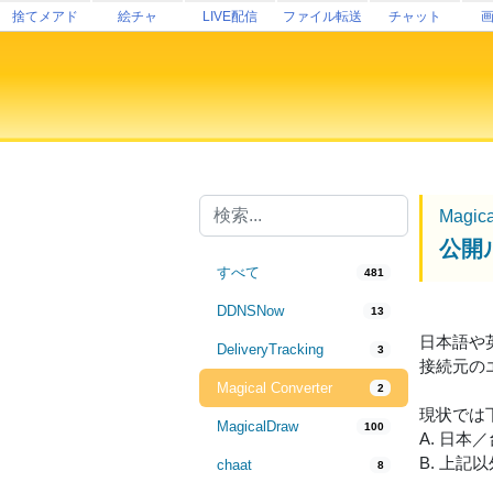
捨てメアド
絵チャ
LIVE配信
ファイル転送
チャット
Magic
公開
すべて
481
DDNSNow
13
日本語や
DeliveryTracking
3
接続元の
Magical Converter
2
現状では
MagicalDraw
100
A. 日本
B. 上記
chaat
8